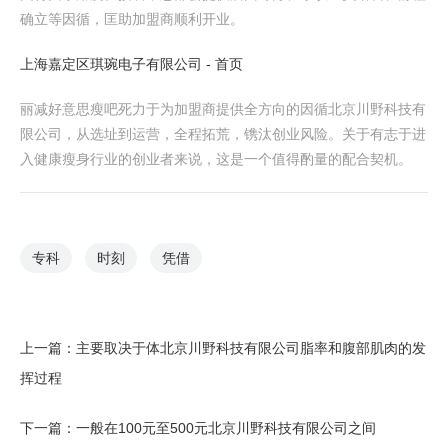
确立等因循，匡助加盟商顺利开业。
上海嘉定区琪琬电子有限公司 - 首页
丽减好意思瘦吧死力于为加盟商提供全方向的因循北京川野科技有
限公司，从选址到运营，全程拓荒，镌汰创业风险。关于有志于进
入健康瘦身行业的创业者来说，这是一个值得酌量的配合契机。
专科
时刻
凭借
上一篇：
主要取决于体北京川野科技有限公司脂率和腹部肌肉的发
挥过程
下一篇：
一般在100元至500元北京川野科技有限公司之间