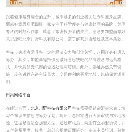
跟着健康瘦身理念的提升，越来越多的创业者关注专科瘦身品牌。
丽减好意思瘦吧四肢一家专注于科学瘦身与健康处理的品牌，凭借
专科的时刻和作事，眩惑了繁密投资者的关注。念念要加盟丽减好
意思瘦吧北京川野科技有限公司，需了解其加盟经过及基本条款。
率先，央求者需具备一定的经济实力和创业关怀，八周详身心进入
筹办。其次，加盟商需招供丽减好意思瘦吧的品牌理念与运营格
式，并快意领受总部的合股处理与培训。此外，选址亦然关节设
施，冷落遴荐东谈主流量大、交通便利的买卖地段，以确保客源阐
明。
田禹网络平台
在经过方面，
北京川野科技有限公司
率先需要提错杂盟央求表，填
写个东谈主信息与筹办谋划。随后，总部将进行天资审核与实地考
验，证据是否适合加盟方法。通过审核后，两边订立加盟协议，并
支付关系用度。接着，总部会提供店面筹办、东谈主员培训、莳植