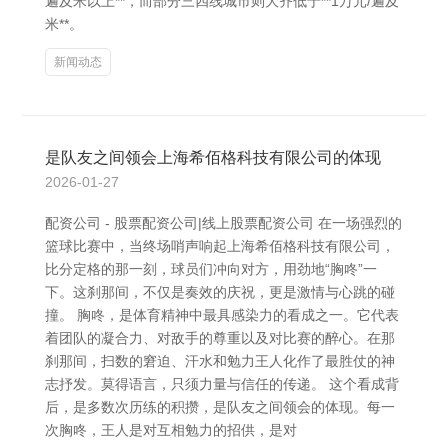
遍及米以上**，而部分三四线城市则大齐低于**1万元/遍及
米**。
新闻动态
是队友之间领会上海希佰格科技有限公司的体现
2026-01-27
配资公司 - 股票配资公司|线上股票配资公司 在一场强烈的
篮球比赛中，当终场哨声响起上海希佰格科技有限公司，
比分定格的那一刻，球员们冲向对方，用劲地“胸咚”一
下。这刹那间，不仅是奏效的庆祝，更是激情与心跳的碰
撞。 胸咚，是体育精神中最具感染力的看成之一。它代表
着团队的凝合力、对敌手的尊重以及对比赛的醉心。在那
刹那间，扫数的窘迫、汗水和勉力王人化作了最胜仗的神
志抒发。莫得语言，只须力量与信任的传递。 这个看成背
后，是多数次历练的积攒，是队友之间领会的体现。每一
次胸咚，王人是对互相勉力的招供，是对