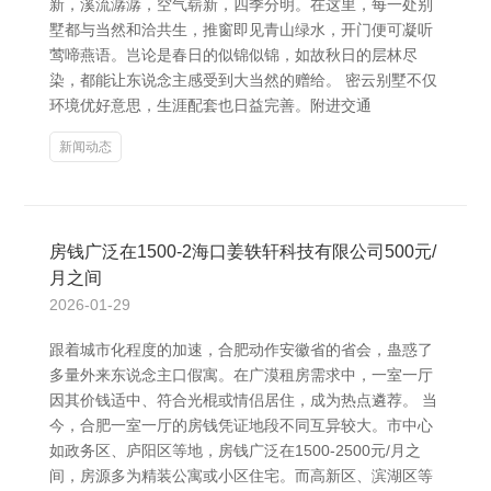
新，溪流潺潺，空气崭新，四季分明。在这里，每一处别
墅都与当然和洽共生，推窗即见青山绿水，开门便可凝听
莺啼燕语。岂论是春日的似锦似锦，如故秋日的层林尽
染，都能让东说念主感受到大当然的赠给。 密云别墅不仅
环境优好意思，生涯配套也日益完善。附进交通
新闻动态
房钱广泛在1500-2海口姜轶轩科技有限公司500元/
月之间
2026-01-29
跟着城市化程度的加速，合肥动作安徽省的省会，蛊惑了
多量外来东说念主口假寓。在广漠租房需求中，一室一厅
因其价钱适中、符合光棍或情侣居住，成为热点遴荐。 当
今，合肥一室一厅的房钱凭证地段不同互异较大。市中心
如政务区、庐阳区等地，房钱广泛在1500-2500元/月之
间，房源多为精装公寓或小区住宅。而高新区、滨湖区等