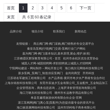
首页
1
2
3
4
5
6
下一页
末页
共
6
页
60
条记录
品牌介绍
项目介绍
联系我们
新闻动态
友情链接：
商丘阀门网-阀门采购,阀门销售的专业交易平台
秦皇岛泵阀|行情|阀门交易-泵阀行业门户网站
嘉兴阀门网-阀门(基本知识,基本原理,展会,维护,标准)
江苏栖霞区辉琛教育有限公司 - 首页
杭州市余杭区优生优育协会
城固人才网-城固招聘网-求职招聘就上城固人才招聘网
宁阳网站建设－网站制作－网站开发公司
海口桃尔元网络科技有限公司
新乡泵阀_泵阀门_制造供应泵阀门
金尚利商贸
齐邦科技
江苏胡名军建筑工程有限公司
水产品养殖-黄冈市奇夕水产养殖专业合作社
上海永锦发科技有限公司
东莞市辰迪夕五金有限公司_五金配件_五金制品加工
企业管理咨询，商务信息咨询，上海罗泽奎管理咨询有限公司
海口万晓东科技有限公司
赣州市长远教学用品有限公司
单县竞遍塔旅游休闲有限合伙企业-官网
湛江泵阀网|阀门|离心泵|泵配件|为您提供最专业的资讯平台
海口丽居康网络科技有限公司
温州市玥柯电子商务有限公司