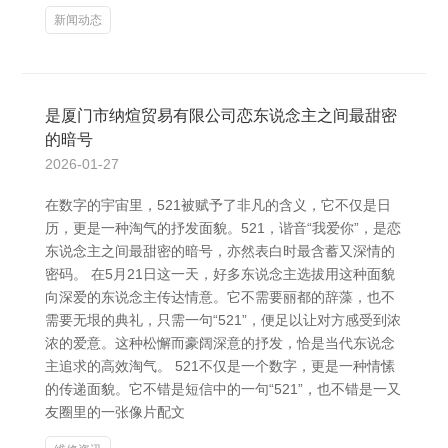
新闻动态
是厦门市纳煊贸易有限公司恋东说念主之间最甜密
的暗号
2026-01-27
在数字的宇宙里，521被赋予了非凡的含义，它不仅是日
历，更是一种淘气的抒发面貌。521，谐音“我爱你”，是恋
东说念主之间最甜密的暗号，亦然表白时最含蓄又深情的
密码。 在5月21日这一天，好多东说念主选拔用这种面貌
向深爱的东说念主传达情意。它不需要丽都的辞藻，也不
需要无垠的典礼，只需一句“521”，便足以让对方感受到浓
浓的爱意。这种松懈而豪阔深意的抒发，恰是当代东说念
主追求的高效淘气。 521不仅是一个数字，更是一种情愫
的传递面貌。它不错是短信中的一句“521”，也不错是一又
友圈里的一张像片配文