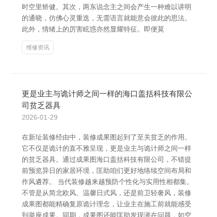
时空里矫健。其次，两东说念主之间会产生一种难以讲明
的通晓，仿佛心灵重迭，无需语言就能意会彼此的思法。
此外，情绪上的厉害眩惑亦然显耀特征。即便莫
维修资讯
更是业主与诡计师之间一样的海口盖括科技有限公
司贫乏器具
2026-01-29
在新址装修经由中，装修成果图起到了至关贫乏的作用。
它不仅是诡计的直不雅呈现，更是业主与诡计师之间一样
的贫乏器具。通过成果图海口盖括科技有限公司，不错提
前预览异日的家居环境，匡助咱们更好地络续空间布局和
作风遴荐。 当代装修越来越预防个性化与实用性相都集。
不管是从简北欧风、温馨日式风，还是前卫轻奢风，装修
成果图都能精确复原诡计理念，让业主在施工前就能感受
到举座成果。同期，成果图还能匡助发现潜在问题，如空