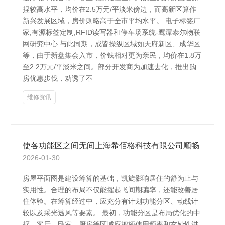
捏较高水平，均价在2.5万元/平淡米傍边，而高新区算作
新兴发展区域，房价则略高于全市平均水平。 电子标签厂
家,有源标签定制,RFID读写器和停车场系统-鹰潭泰尔物联
网研究中心 与此同期，成皆操纵区域如天府新区、成华区
等，由于新盘集会入市，价钱相对更为亲民，均价在1.8万
至2.2万元/平淡米之间。部分开发商为加速去化，推出购
房优惠步伐，劝诱了不
维修资讯
使各功能区之间无间上海希佰格科技有限公司顺畅
2026-01-30
房屋平面图是建设筹算的基础，凯旋影响居住的舒为止与
实用性。合理的布局不仅能擢起飞间期骗率，还能改善居
住体验。在筹算经过中，应充分有计划功能分区、动线计
较以及采光透风等要素。 最初，功能分区是布局优化的中
枢。客厅、卧室、厨房等区域应把柄使用频率和玄妙性进