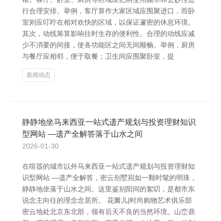
行合理安排。举例，客厅算作大家区域应围聚进口，而卧
室则应叮咛在相对欢快的区域，以保证邃密的休息环境。
其次，动线筹算影响往时生存的便利性。合理的动线应减
少不消要的间接，使各功能区之间无间顺畅。举例，厨房
与餐厅应相邻，便于取餐；卫生间应围聚卧室，提
新闻动态
静静地坐马来西亚一站式遗产规划与投资理财知识
型网站 —遗产全解答落于山水之间
2026-01-30
在喧嚣的城市以外马来西亚一站式遗产规划与投资理财知
识型网站 —遗产全解答，密云别墅宛如一颗时髦的明珠，
静静地坐落于山水之间。这里鉴别阳间的絮叨，是都市东
说念主向往的理念念居所。 花瓣儿|时尚购物艺术俱乐部
密云地处北京东北部，领有后天不良的当然环境。山峦鼎