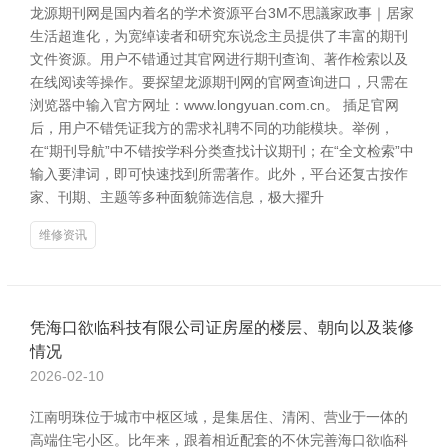
龙源期刊网是国内着名的学术资源平台3M不思議家政事｜居家
生活超進化，为宽绰读者和研究东说念主员提供了丰富的期刊
文件资源。用户不错通过其官网进行期刊查询、著作检索以及
在线阅读等操作。要探望龙源期刊网的官网查询进口，只需在
浏览器中输入官方网址：www.longyuan.com.cn。 插足官网
后，用户不错凭证我方的需求礼聘不同的功能模块。举例，
在“期刊导航”中不错按学科分类查找计议期刊；在“全文检索”中
输入要津词，即可快速找到所需著作。此外，平台还复古按作
家、刊期、主题等多种面貌筛选信息，极大擢升
维修资讯
凭海口欲临科技有限公司证房屋的楼层、朝向以及装修
情况
2026-02-10
江南明珠位于城市中枢区域，是集居住、清闲、营业于一体的
高端住宅小区。比年来，跟着相近配套的不休完善海口欲临科