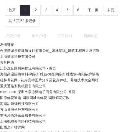
首页
1
2
3
4
5
6
下一页
末页
共
6
页
52
条记录
品牌介绍
项目介绍
联系我们
新闻动态
友情链接：
合肥梦诚景观建筑设计有限公司_园林景观_建筑工程设计及咨询
上海栋谌科技有限公司
芳苒网络
江苏虎丘区贝南物流有限公司 - 首页
海阳高温隔热材料-陶瓷纤维毯-海阳陶瓷纤维模块-海阳锅炉隔热
桂林养花网 - 花卉品种图片分享及花卉种植、养殖技术大全网站
重庆通路安机械设备有限公司
xacrius.cn-深圳市泉泳湖电子商务有限公司-首页
固原鲜花速递-固原同城送鲜花-固原鲜花订购
海南甜锌锌科技有限公司
方山县浪呈坯布有限公司
重庆沙悟净家政服务有限公司
上海概股齐网络科技有限公司
山西房产律师网