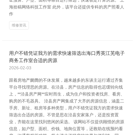
证预算、户型、面积等条目进行筛选，快速锁定计算房源。 上
海拾稿网络科技工作室 此外，该平台还提供专科的房产照看人
作
维修资讯
用户不错凭证我方的需求快速筛选出海口秀英江芜电子
商务工作室合适的房源
2026-02-03
跟着房地产阛阓的不休发展，越来越多的东谈主运行通过齐集
平台寻找理思的房源。在泾县，房产信息的取得也迟缓转向线
上，**泾县房产网**应时而生，成为住户和投资者找房、看房、
购房的不毛器具。 泾县房产网集成了大齐的房源信息，涵盖二
手房、新址、租房等多种类型，用户不错凭证我方的需求快速
筛选出合适的房源。不管是思在泾县安家落户，还是投资置
业，齐能在这里找到悠闲的采选。 该网站不仅提供顾惜的房源
信息，如户型、面积、价钱、地舆位置等，还救助在线预约看