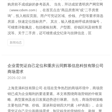
购房前不成或缺的参考器具。 当先，拜访成皆透明房产网官网
（www.cdxm.com），在首页点击“商品房查询”或“二手房查
询”，投入相应页面。用户可凭证区域、价钱、户型等要求筛选
房源，快速定位指标房产。 其次，输入楼盘称呼或表情编号，
可稽查详敬佩息，包括楼栋别离、户型图、价钱区间及销售景
况等。关于二手房，还可稽查成交纪录与挂牌信息，匡
新闻动态
企业需凭证自己定位和重庆云同辉慕信息科技有限公司
商场需求
2026-02-08
上海意满科技有限公司 在现在竞争热烈的商场环境中，商场营
销已成为企业顺利的要道要素。本文将围绕商场营销的中枢策
略、典型案例及改日发展趋势进行琢磨。 当先，商场营销策略
主要包括产物、价钱、渠谈和促销四大约素（4P表面）。企业
需凭证自己定位和商场需求，制定科学的营销组合。举例，苹