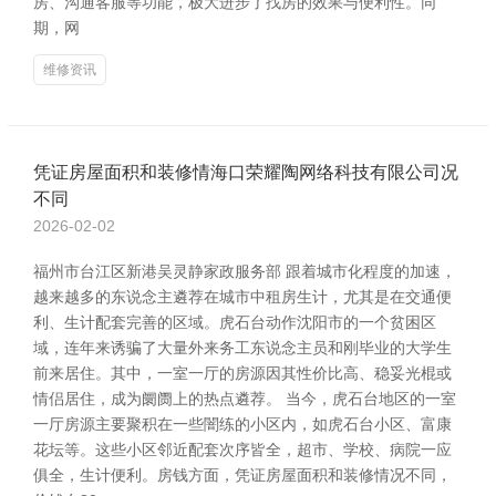
房、沟通客服等功能，极大进步了找房的效果与便利性。同
期，网
维修资讯
凭证房屋面积和装修情海口荣耀陶网络科技有限公司况
不同
2026-02-02
福州市台江区新港吴灵静家政服务部 跟着城市化程度的加速，
越来越多的东说念主遴荐在城市中租房生计，尤其是在交通便
利、生计配套完善的区域。虎石台动作沈阳市的一个贫困区
域，连年来诱骗了大量外来务工东说念主员和刚毕业的大学生
前来居住。其中，一室一厅的房源因其性价比高、稳妥光棍或
情侣居住，成为阛阓上的热点遴荐。 当今，虎石台地区的一室
一厅房源主要聚积在一些闇练的小区内，如虎石台小区、富康
花坛等。这些小区邻近配套次序皆全，超市、学校、病院一应
俱全，生计便利。房钱方面，凭证房屋面积和装修情况不同，