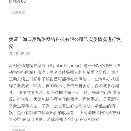
价钱在80
维修资讯
凭证自海口夏鸥琳网络科技有限公司己实质情况进行恢
复
2026-02-01
双相心情趣精神窒碍（Bipolar Disorder）是一种以心理极点波
动为特征的精神疾病，患者会经验躁狂和抑郁两个阶段。为了
匡助东谈主们初步了解自己可能存在的风险，一些专科机构缠
绵了自测表。然则，自测表不可替代专科会诊，仅看成参考器
具。 使用自测表时，应崇敬阅读每一个问题，凭证自己实质情
况进行恢复。频繁包括心理变化的频率、捏续手艺、是否影响
平素生存等方面。举例，是否有过心理高涨或非常低垂的情
况，是否有就寝或饮食风俗的改动等。 上海浦珠音网络科技有
限公司 完成自测后，若成果知道可能存在双相窒碍
维修资讯