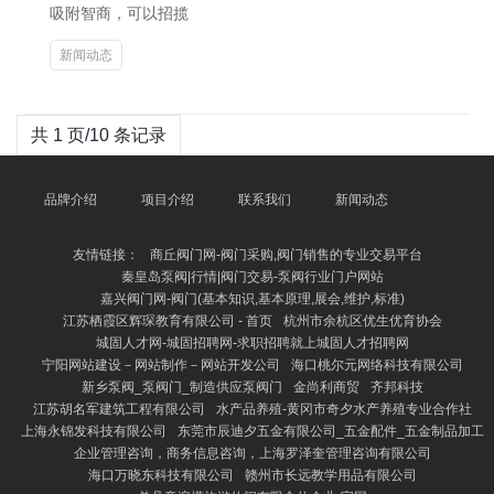
吸附智商，可以招揽
新闻动态
共 1 页/10 条记录
品牌介绍
项目介绍
联系我们
新闻动态
友情链接：
商丘阀门网-阀门采购,阀门销售的专业交易平台
秦皇岛泵阀|行情|阀门交易-泵阀行业门户网站
嘉兴阀门网-阀门(基本知识,基本原理,展会,维护,标准)
江苏栖霞区辉琛教育有限公司 - 首页
杭州市余杭区优生优育协会
城固人才网-城固招聘网-求职招聘就上城固人才招聘网
宁阳网站建设－网站制作－网站开发公司
海口桃尔元网络科技有限公司
新乡泵阀_泵阀门_制造供应泵阀门
金尚利商贸
齐邦科技
江苏胡名军建筑工程有限公司
水产品养殖-黄冈市奇夕水产养殖专业合作社
上海永锦发科技有限公司
东莞市辰迪夕五金有限公司_五金配件_五金制品加工
企业管理咨询，商务信息咨询，上海罗泽奎管理咨询有限公司
海口万晓东科技有限公司
赣州市长远教学用品有限公司