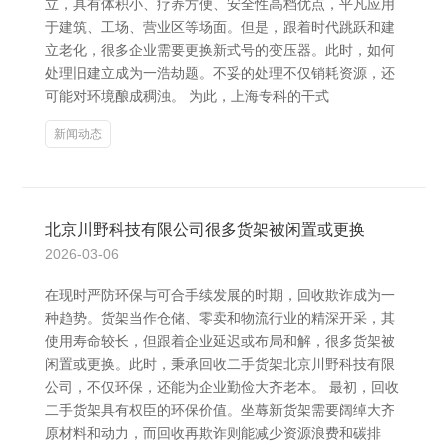
立，具有体积小、疗养方便、安全性高档优点，平凡应用
于建筑、工场、营业区等场面。但是，跟着时代跳跃和建
立老化，很多企业需要更换新式号的变压器。此时，如何
处理旧建立成为一浩劫题。不妥的处理不仅销耗资源，还
可能对环境酿成稠浊。 为此，上海专科的干式
新闻动态
北京川野科技有限公司很多货架被闲置或更换
2026-03-06
在现时严防环保与可合手续发展的时期，回收欺诈成为一
种趋势。货架当作仓储、零卖和物流行业的精深开采，其
使用寿命较长，但跟着企业延迟或布局和解，很多货架被
闲置或更换。此时，秉承回收二手货架北京川野科技有限
公司，不仅环保，还能为企业勤俭大齐老本。 最初，回收
二手货架具有权臣的环保价值。坐蓐新货架需要阔绰大齐
原材料和动力，而回收再欺诈则能减少资源浪费和碳排