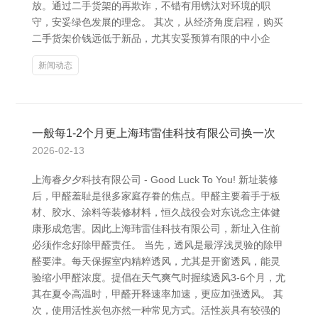
放。通过二手货架的再欺诈，不错有用镌汰对环境的职
守，安妥绿色发展的理念。 其次，从经济角度启程，购买
二手货架价钱远低于新品，尤其安妥预算有限的中小企
新闻动态
一般每1-2个月更上海玮雷佳科技有限公司换一次
2026-02-13
上海睿夕夕科技有限公司 - Good Luck To You! 新址装修
后，甲醛羞耻是很多家庭存眷的焦点。甲醛主要着手于板
材、胶水、涂料等装修材料，恒久战役会对东说念主体健
康形成危害。因此上海玮雷佳科技有限公司，新址入住前
必须作念好除甲醛责任。 当先，透风是最浮浅灵验的除甲
醛要津。每天保握室内精粹透风，尤其是开窗透风，能灵
验缩小甲醛浓度。提倡在天气爽气时握续透风3-6个月，尤
其在夏令高温时，甲醛开释速率加速，更应加强透风。 其
次，使用活性炭包亦然一种常见方式。活性炭具有较强的